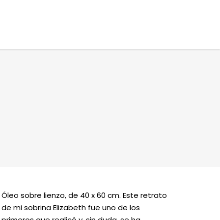
Óleo sobre lienzo, de 40 x 60 cm. Este retrato
de mi sobrina Elizabeth fue uno de los
primeros que realicé y, sin duda, se ha