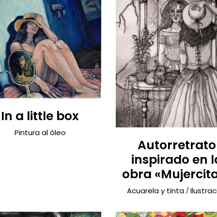
In a little box
Pintura al óleo
Autorretrato
inspirado en l
obra «Mujercit
Acuarela y tinta
Ilustrac