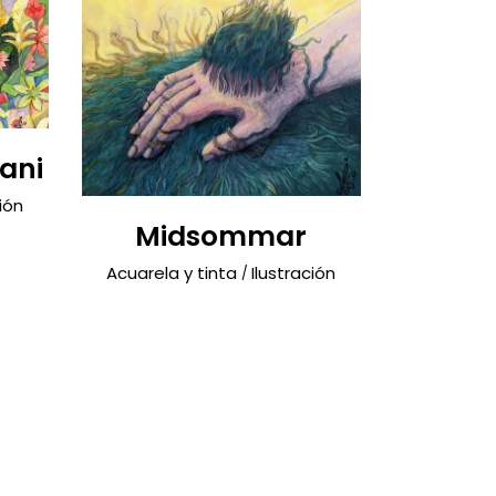
ani
ión
Midsommar
Acuarela y tinta
Ilustración